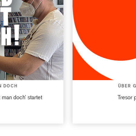
N DOCH
ÜBER 
 man doch' startet
Tresor p