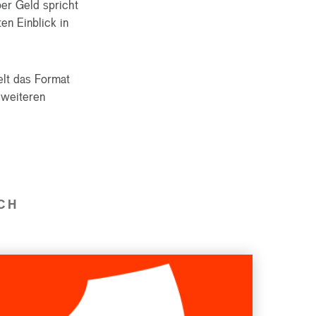
er Geld spricht
n Einblick in
elt das Format
 weiteren
CH