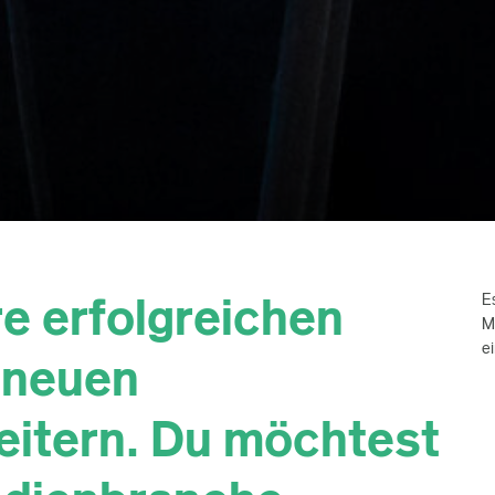
e erfolgreichen
E
M
e
 neuen
eitern. Du möchtest