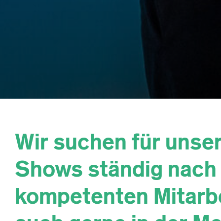
Wir suchen für unser
Shows ständig nach
kompetenten Mitarb