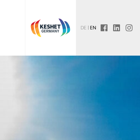
DE
EN
facebook
linkedin
instagr