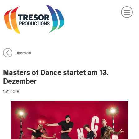
DE
EN
PRODUKTIONEN
facebook
linkedin
instagram
COMPANY
Übersicht
NEWS
Masters of Dance startet am 13.
BRANDED CONTENT
Dezember
CASTING
15.11.2018
KARRIERE
KONTAKT