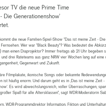
sor TV die neue Prime Time
 - Die Generationenshow'
tet.
ommt die neue Familien-Spiel-Show "Das ist meine Zeit - Die
Fernsehen. Wer war "Black Beauty"? Was bedeutet die Abkür
) man einen Diaprojektor? Immer freitags ab 21 Uhr begeben s
 und drei Rateteams aus ganz NRW vier Wochen lang auf eine 
rgangenheit, Gegenwart und Zukunft.
äre Filmplakate, ikonische Songs oder bekannte Redewendung
n ist häufig enorm. Und darum geht es in ‚Das ist meine Zeit -
ow'. Es wird abwechslungsreich, voller Überraschungen, span
n großer Spaß für alle Altersklassen", sagt WDR-Moderatorin Sab
n, WDR-Programmdirektor Information, Fiktion und Unterhaltun