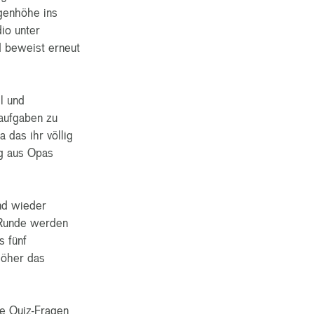
ugenhöhe ins
io unter
d beweist erneut
l und
aufgaben zu
das ihr völlig
g aus Opas
nd wieder
r Runde werden
 fünf
höher das
e Quiz-Fragen