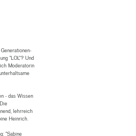
 Generationen-
zung "LOL"? Und
ich Moderatorin
unterhaltsame
en - das Wissen
 Die
nend, lehrreich
ine Heinrich.
g: "Sabine