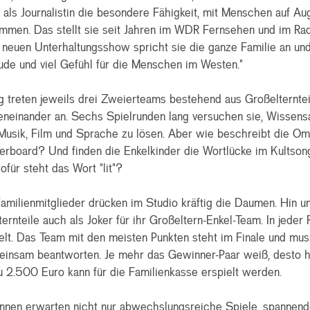
t als Journalistin die besondere Fähigkeit, mit Menschen auf A
men. Das stellt sie seit Jahren im WDR Fernsehen und im Rad
r neuen Unterhaltungsshow spricht sie die ganze Familie an un
ude und viel Gefühl für die Menschen im Westen."
g treten jeweils drei Zweierteams bestehend aus Großelterntei
eneinander an. Sechs Spielrunden lang versuchen sie, Wissens
usik, Film und Sprache zu lösen. Aber wie beschreibt die Oma 
rboard? Und finden die Enkelkinder die Wortlücke im Kultson
für steht das Wort "lit"?
Familienmitglieder drücken im Studio kräftig die Daumen. Hin u
ternteile auch als Joker für ihr Großeltern-Enkel-Team. In jede
t. Das Team mit den meisten Punkten steht im Finale und muss
einsam beantworten. Je mehr das Gewinner-Paar weiß, desto 
zu 2.500 Euro kann für die Familienkasse erspielt werden.
nnen erwarten nicht nur abwechslungsreiche Spiele, spannend