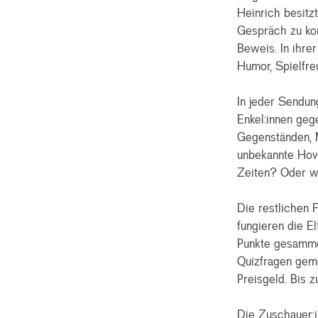
Heinrich besitz
Gespräch zu kom
Beweis. In ihre
Humor, Spielfre
In jeder Sendun
Enkel:innen geg
Gegenständen, M
unbekannte Hove
Zeiten? Oder wo
Die restlichen 
fungieren die El
Punkte gesammel
Quizfragen gem
Preisgeld. Bis 
Die Zuschauer:i