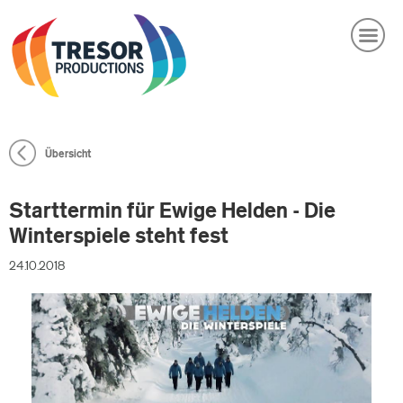
DE
EN
PRODUKTIONEN
facebook
linkedin
instagram
COMPANY
Übersicht
NEWS
Starttermin für Ewige Helden - Die
BRANDED CONTENT
Winterspiele steht fest
CASTING
24.10.2018
KARRIERE
KONTAKT