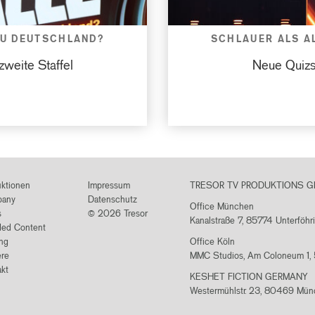
DU DEUTSCHLAND?
SCHLAUER ALS A
zweite Staffel
Neue Quizsh
uktionen
Impressum
TRESOR TV PRODUKTIONS 
any
Datenschutz
Office München
s
© 2026 Tresor
Kanalstraße 7, 85774 Unterföhr
ded Content
ng
Office Köln
ere
MMC Studios, Am Coloneum 1,
kt
KESHET FICTION GERMANY
Westermühlstr. 23, 80469 Mü