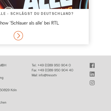
LLE - SCHLÄGST DU DEUTSCHLAND?
ow 'Schlauer als alle' bei RTL
MORE
GMBH
Tel.: +49 (0)89 950 904 0
facebook
Fax: +49 (0)89 950 904 40
linkedin
Mail:
info@tresor.tv
ing
instagram
 50829 Köln
nchen