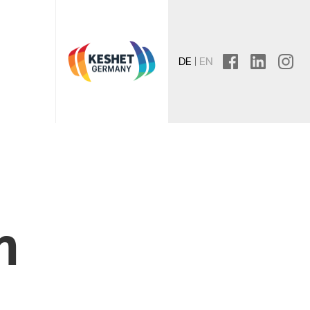
DE
EN
facebook
linkedin
instagr
n