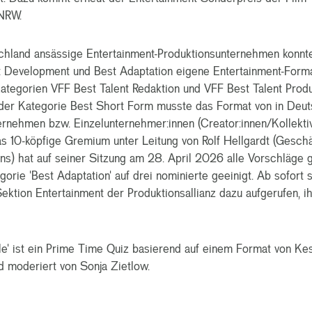
NRW.
schland ansässige Entertainment-Produktionsunternehmen konnt
t Development und Best Adaptation eigene Entertainment-Form
Kategorien VFF Best Talent Redaktion und VFF Best Talent Produ
 der Kategorie Best Short Form musste das Format von in Deut
rnehmen bzw. Einzelunternehmer:innen (Creator:innen/Kollektiv
s 10-köpfige Gremium unter Leitung von Rolf Hellgardt (Geschä
ns) hat auf seiner Sitzung am 28. April 2026 alle Vorschläge 
gorie 'Best Adaptation' auf drei nominierte geeinigt. Ab sofort s
ektion Entertainment der Produktionsallianz dazu aufgerufen, ih
lle' ist ein Prime Time Quiz basierend auf einem Format von Ke
nd moderiert von Sonja Zietlow.