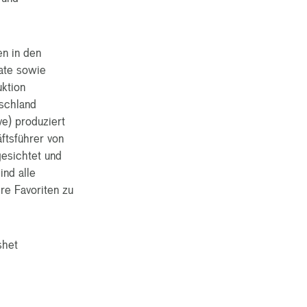
en in den
ate sowie
ktion
schland
e) produziert
ftsführer von
gesichtet und
ind alle
re Favoriten zu
shet