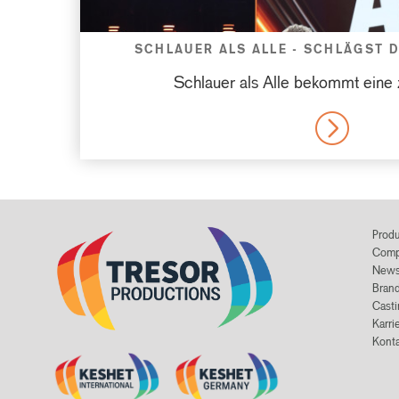
SCHLAUER ALS ALLE - SCHLÄGST 
Schlauer als Alle bekommt eine 
MORE
Prod
Comp
New
Bran
Casti
Karri
Konta