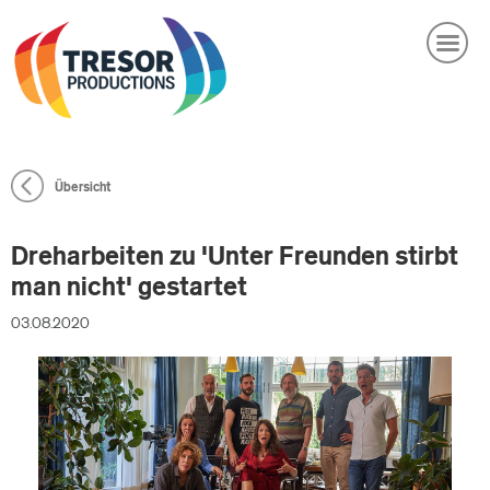
DE
EN
PRODUKTIONEN
facebook
linkedin
instagram
COMPANY
Übersicht
NEWS
Dreharbeiten zu 'Unter Freunden stirbt
BRANDED CONTENT
man nicht' gestartet
CASTING
03.08.2020
KARRIERE
KONTAKT